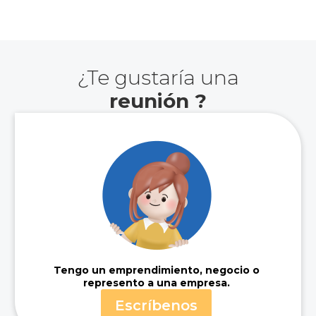
¿Te gustaría una
reunión ?
Hola,
te ayudamos a crecer
N
o
Tengo un emprendimiento, negocio o
m
E
*
represento a una empresa.
b
m
y
r
Escríbenos
a
N